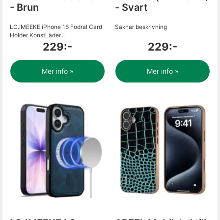
- Brun
- Svart
LC.IMEEKE iPhone 16 Fodral Card
Saknar beskrivning
Holder KonstLäder...
229:-
229:-
Mer info »
Mer info »