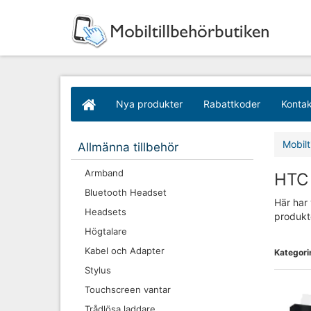
Nya produkter
Rabattkoder
Kontak
Mobilt
Allmänna tillbehör
Armband
HTC 
Bluetooth Headset
Här har 
Headsets
produkt
Högtalare
Kabel och Adapter
Kategorin
Stylus
Touchscreen vantar
Trådlösa laddare