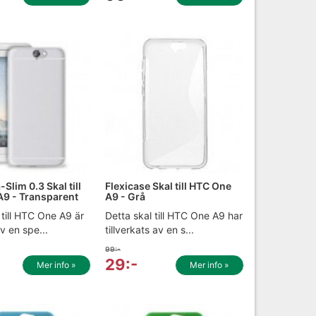
-Slim 0.3 Skal till
Flexicase Skal till HTC One
9 - Transparent
A9 - Grå
 till HTC One A9 är
Detta skal till HTC One A9 har
av en spe...
tillverkats av en s...
99:-
29:-
Mer info »
Mer info »