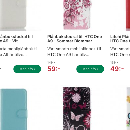
lånboksfodral till
Plånboksfodral till HTC One
Litchi Plå
 A9 - Vit
A9 - Sommar Blommar
HTC One 
rta mobilplånbok till
Vårt smarta mobilplånbok till
Vårt smart
A9 är tillve...
HTC One A9 har tillv...
HTC One A9
149:-
139:-
-
59:-
49:-
Mer info »
Mer info »