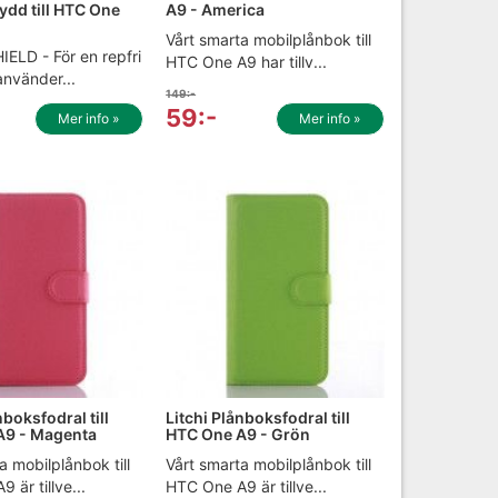
ydd till HTC One
A9 - America
Vårt smarta mobilplånbok till
HIELD - För en repfri
HTC One A9 har tillv...
använder...
149:-
59:-
Mer info »
Mer info »
nboksfodral till
Litchi Plånboksfodral till
A9 - Magenta
HTC One A9 - Grön
a mobilplånbok till
Vårt smarta mobilplånbok till
 är tillve...
HTC One A9 är tillve...