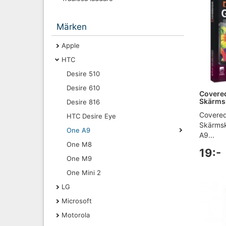
Märken
Apple
HTC
Desire 510
Desire 610
Covered
Skärmsk
Desire 816
Covered
HTC Desire Eye
Skärmsk
One A9
A9...
One M8
19:-
One M9
One Mini 2
LG
Microsoft
Motorola