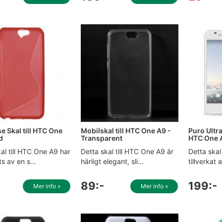
e Skal till HTC One
Mobilskal till HTC One A9 -
Puro Ultra
d
Transparent
HTC One A
al till HTC One A9 har
Detta skal till HTC One A9 är
Detta skal
ts av en s...
härligt elegant, sli...
tillverkat 
89:-
199:-
Mer info »
Mer info »