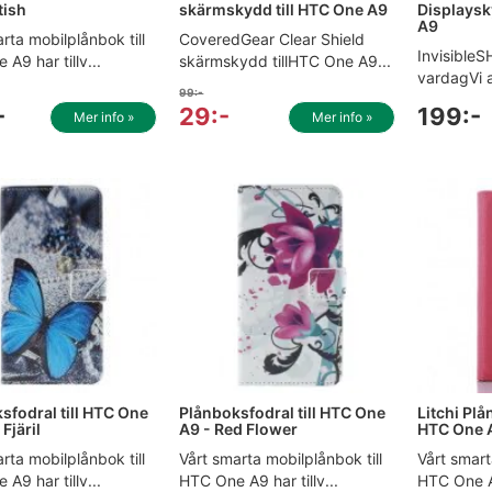
tish
skärmskydd till HTC One A9
Displaysk
A9
rta mobilplånbok till
CoveredGear Clear Shield
InvisibleS
A9 har tillv...
skärmskydd tillHTC One A9...
vardagVi 
99:-
-
29:-
199:-
Mer info »
Mer info »
sfodral till HTC One
Plånboksfodral till HTC One
Litchi Plå
 Fjäril
A9 - Red Flower
HTC One 
rta mobilplånbok till
Vårt smarta mobilplånbok till
Vårt smart
A9 har tillv...
HTC One A9 har tillv...
HTC One A9