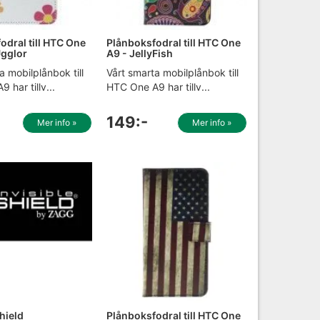
odral till HTC One
Plånboksfodral till HTC One
Ugglor
A9 - JellyFish
a mobilplånbok till
Vårt smarta mobilplånbok till
 har tillv...
HTC One A9 har tillv...
149:-
Mer info »
Mer info »
hield
Plånboksfodral till HTC One