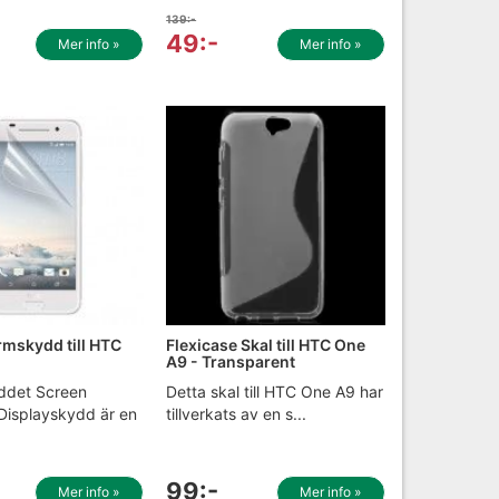
139:-
49:-
Mer info »
Mer info »
rmskydd till HTC
Flexicase Skal till HTC One
A9 - Transparent
ddet Screen
Detta skal till HTC One A9 har
 Displayskydd är en
tillverkats av en s...
99:-
Mer info »
Mer info »