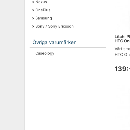
Nexus
OnePlus
Samsung
Sony / Sony Ericsson
Litchi P
HTC One
Övriga varumärken
Vårt sma
Caseology
HTC One 
139: