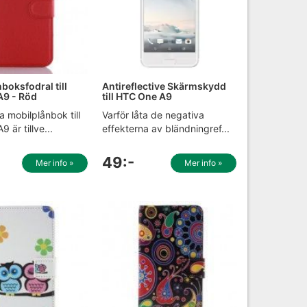
nboksfodral till
Antireflective Skärmskydd
A9 - Röd
till HTC One A9
a mobilplånbok till
Varför låta de negativa
 är tillve...
effekterna av bländningref...
49:-
Mer info »
Mer info »