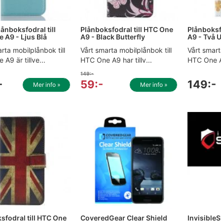
lånboksfodral till
Plånboksfodral till HTC One
Plånboksf
 A9 - Ljus Blå
A9 - Black Butterfly
A9 - Två 
rta mobilplånbok till
Vårt smarta mobilplånbok till
Vårt smart
A9 är tillve...
HTC One A9 har tillv...
HTC One A9
149:-
-
59:-
149:-
Mer info »
Mer info »
sfodral till HTC One
CoveredGear Clear Shield
InvisibleS