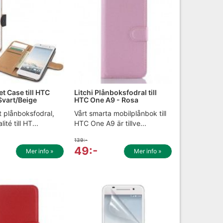
et Case till HTC
Litchi Plånboksfodral till
Svart/Beige
HTC One A9 - Rosa
t plånboksfodral,
Vårt smarta mobilplånbok till
ité till HT...
HTC One A9 är tillve...
139:-
49:-
Mer info »
Mer info »