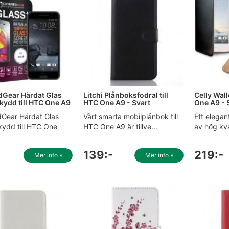
Gear Härdat Glas
Litchi Plånboksfodral till
Celly Wall
ydd till HTC One A9
HTC One A9 - Svart
One A9 - 
Gear Härdat Glas
Vårt smarta mobilplånbok till
Ett elegan
ydd till HTC One
HTC One A9 är tillve...
av hög kval
139:-
219:-
Mer info »
Mer info »