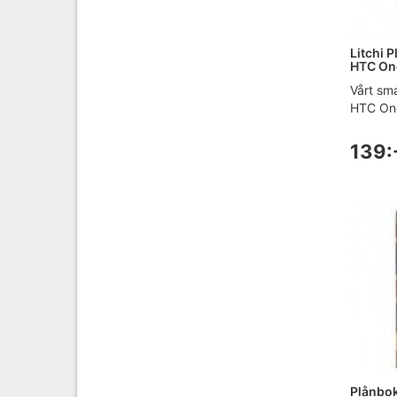
Litchi P
HTC One
Vårt sma
HTC One 
139:
Plånbok