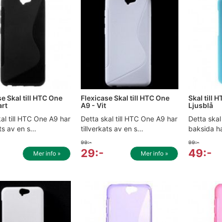
e Skal till HTC One
Flexicase Skal till HTC One
Skal till 
art
A9 - Vit
Ljusblå
al till HTC One A9 har
Detta skal till HTC One A9 har
Detta skal
ts av en s...
tillverkats av en s...
baksida ha
99:-
99:-
29:-
49:-
Mer info »
Mer info »