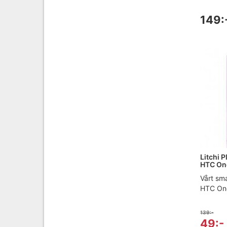
149:
Litchi P
HTC One
Vårt sma
HTC One 
139:-
49:-