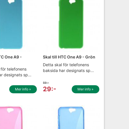
HTC One A9 -
Skal till HTC One A9 - Grön
Detta skal för telefonens
 för telefonens
baksida har designats sp...
r designats sp...
59:-
29:-
Mer info »
Mer info »