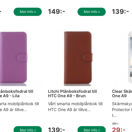
-
149:-
139:-
Mer info »
Mer info »
lånboksfodral till
Litchi Plånboksfodral till
Clear Skä
 A9 - Lila
HTC One A9 - Brun
One A9
rta mobilplånbok till
Vårt smarta mobilplånbok till
Skärmsky
A9 är tillve...
HTC One A9 är tillve...
Protector
t...
49:-
139:-
29:-
Mer info »
Mer info »