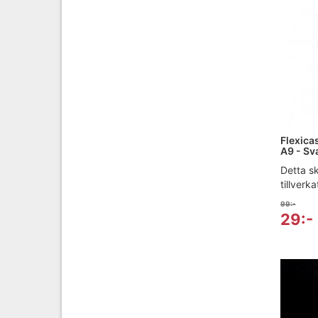
Flexicas
A9 - Sv
Detta sk
tillverka
99:-
29:-