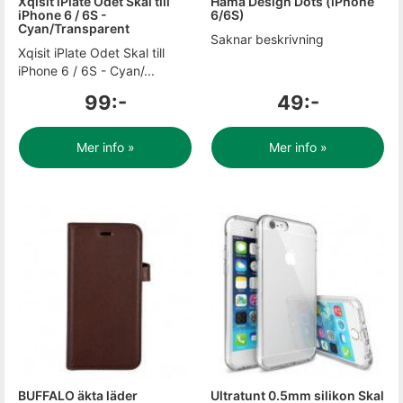
Xqisit iPlate Odet Skal till
Hama Design Dots (iPhone
iPhone 6 / 6S -
6/6S)
Cyan/Transparent
Saknar beskrivning
Xqisit iPlate Odet Skal till
iPhone 6 / 6S - Cyan/...
99:-
49:-
Mer info »
Mer info »
BUFFALO äkta läder
Ultratunt 0.5mm silikon Skal