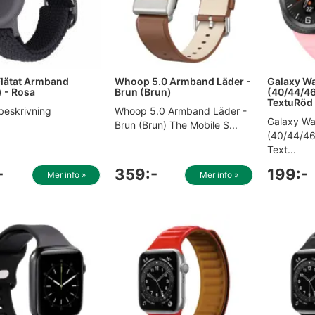
Flätat Armband
Whoop 5.0 Armband Läder -
Galaxy Wa
) - Rosa
Brun (Brun)
(40/44/4
TextuRöd 
beskrivning
Whoop 5.0 Armband Läder -
Galaxy Wa
Brun (Brun) The Mobile S...
(40/44/4
Text...
-
359:-
199:-
Mer info »
Mer info »