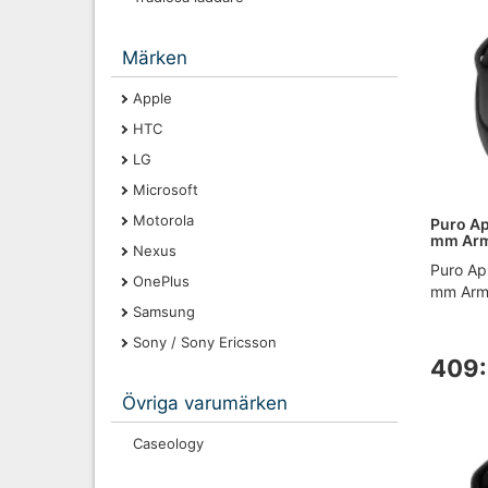
Märken
Apple
HTC
LG
Microsoft
Motorola
Puro Ap
mm Armb
Nexus
Puro Ap
OnePlus
mm Armb
Samsung
Sony / Sony Ericsson
409:
Övriga varumärken
Caseology