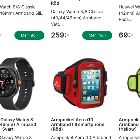
Röd
Watch 8/8 Classic
Huawei W
Galaxy Watch 8/8 Classic
46mm) Armband Sili...
(42mm) Ar
(40/44/46mm) Armband
Rosa...
Vatt...
-
259:-
69:-
Mer info »
Mer info »
 Galaxy Watch 8
Armpocket Aero i10
Armpocket
/46mm) Armband
Armband till smartphone
Armband t
- Svart
(Röd)
(Yellow)
 Galaxy Watch 8
Armpocket Aero i10 Armband
Armpocket