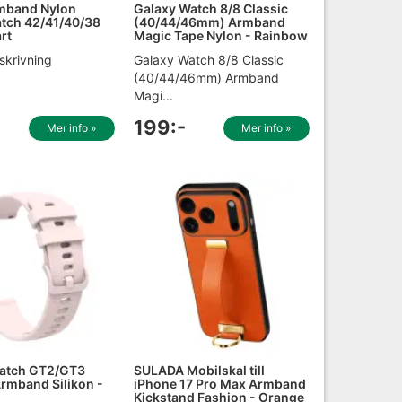
rmband Nylon
Galaxy Watch 8/8 Classic
tch 42/41/40/38
(40/44/46mm) Armband
rt
Magic Tape Nylon - Rainbow
skrivning
Galaxy Watch 8/8 Classic
(40/44/46mm) Armband
Magi...
199:-
Mer info »
Mer info »
atch GT2/GT3
SULADA Mobilskal till
rmband Silikon -
iPhone 17 Pro Max Armband
Kickstand Fashion - Orange