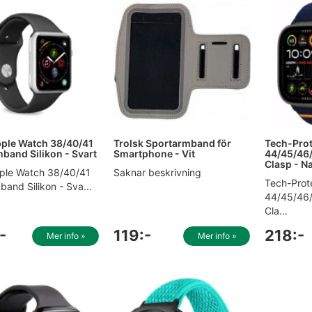
ple Watch 38/40/41
Trolsk Sportarmband för
Tech-Prot
and Silikon - Svart
Smartphone - Vit
44/45/4
Clasp - N
ple Watch 38/40/41
Saknar beskrivning
Tech-Prot
and Silikon - Sva...
44/45/46
Cla...
-
119:-
218:-
Mer info »
Mer info »