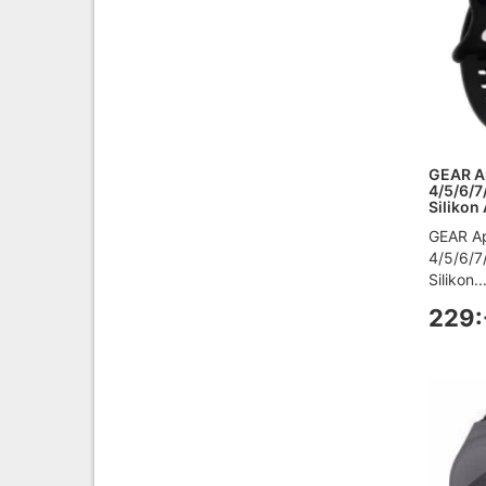
GEAR A
4/5/6/
Silikon
GEAR A
4/5/6/7
Silikon..
229: