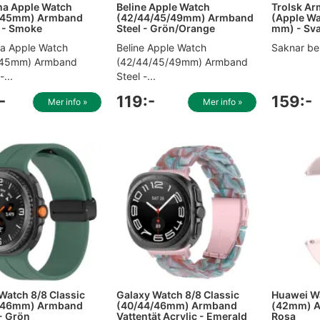
ma Apple Watch
Beline Apple Watch
Trolsk A
/45mm) Armband
(42/44/45/49mm) Armband
(Apple Wa
 - Smoke
Steel - Grön/Orange
mm) - Sva
a Apple Watch
Beline Apple Watch
Saknar be
/45mm) Armband
(42/44/45/49mm) Armband
...
Steel -...
-
119:-
159:-
Mer info »
Mer info »
Watch 8/8 Classic
Galaxy Watch 8/8 Classic
Huawei W
/46mm) Armband
(40/44/46mm) Armband
(42mm) A
 - Grön
Vattentät Acrylic - Emerald
Rosa