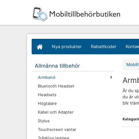
Nya produkter
Rabattkoder
Kontak
Mobilt
Allmänna tillbehör
Armband
Armb
Bluetooth Headset
Är du sp
Headsets
du är ut
blir trä
Högtalare
Kabel och Adapter
Kategori
Stylus
Touchscreen vantar
Trådlösa laddare