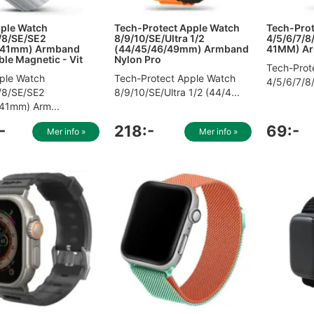
ple Watch
Tech-Protect Apple Watch
Tech-Prot
/8/SE/SE2
8/9/10/SE/Ultra 1/2
4/5/6/7/8/
/41mm) Armband
(44/45/46/49mm) Armband
41MM) Arm
ble Magnetic - Vit
Nylon Pro
Tech-Prot
ple Watch
Tech-Protect Apple Watch
4/5/6/7/8/
/8/SE/SE2
8/9/10/SE/Ultra 1/2 (44/4...
41mm) Arm...
-
218:-
69:-
Mer info »
Mer info »