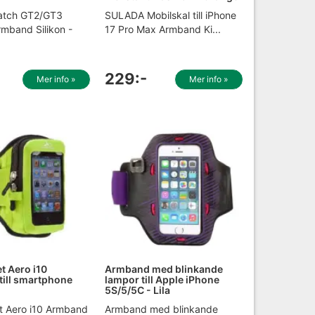
atch GT2/GT3
SULADA Mobilskal till iPhone
mband Silikon -
17 Pro Max Armband Ki...
229:-
Mer info »
Mer info »
 Aero i10
Armband med blinkande
ill smartphone
lampor till Apple iPhone
5S/5/5C - Lila
 Aero i10 Armband
Armband med blinkande