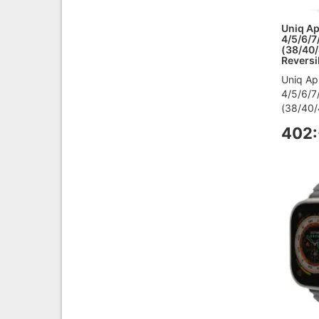
Uniq Ap
4/5/6/7
(38/40
Reversi
Uniq Ap
4/5/6/7
(38/40/
402: