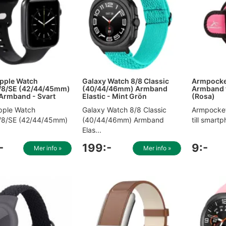
pple Watch
Galaxy Watch 8/8 Classic
Armpocket
7/8/SE (42/44/45mm)
(40/44/46mm) Armband
Armband t
 Armband - Svart
Elastic - Mint Grön
(Rosa)
pple Watch
Galaxy Watch 8/8 Classic
Armpocket
/8/SE (42/44/45mm)
(40/44/46mm) Armband
till smart
.
Elas...
-
199:-
9:-
Mer info »
Mer info »