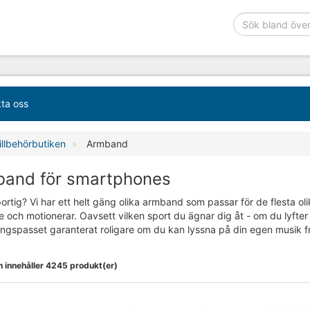
ta oss
illbehörbutiken
Armband
and för smartphones
ortig? Vi har ett helt gäng olika armband som passar för de flesta o
e och motionerar. Oavsett vilken sport du ägnar dig åt - om du lyfter 
ningspasset garanterat roligare om du kan lyssna på din egen musik f
n innehåller 4245 produkt(er)