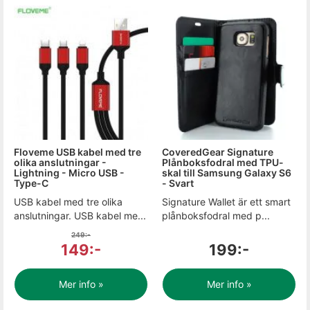
Floveme USB kabel med tre
CoveredGear Signature
olika anslutningar -
Plånboksfodral med TPU-
Lightning - Micro USB -
skal till Samsung Galaxy S6
Type-C
- Svart
USB kabel med tre olika
Signature Wallet är ett smart
anslutningar. USB kabel me...
plånboksfodral med p...
249:-
149:-
199:-
Mer info »
Mer info »