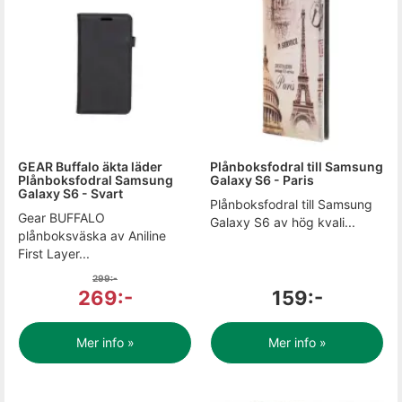
GEAR Buffalo äkta läder
Plånboksfodral till Samsung
Plånboksfodral Samsung
Galaxy S6 - Paris
Galaxy S6 - Svart
Plånboksfodral till Samsung
Gear BUFFALO
Galaxy S6 av hög kvali...
plånboksväska av Aniline
First Layer...
299:-
269:-
159:-
Mer info »
Mer info »