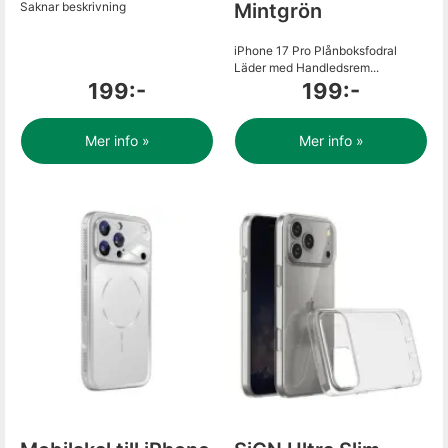
Saknar beskrivning
Mintgrön
iPhone 17 Pro Plånboksfodral
Läder med Handledsrem...
199:-
199:-
Mer info »
Mer info »