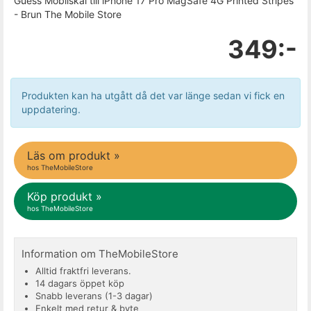
Guess Mobilskal till iPhone 17 Pro MagSafe 4G Printed Stripes
- Brun The Mobile Store
349:-
Produkten kan ha utgått då det var länge sedan vi fick en
uppdatering.
Läs om produkt »
hos TheMobileStore
Köp produkt »
hos TheMobileStore
Information om TheMobileStore
Alltid fraktfri leverans.
14 dagars öppet köp
Snabb leverans (1-3 dagar)
Enkelt med retur & byte