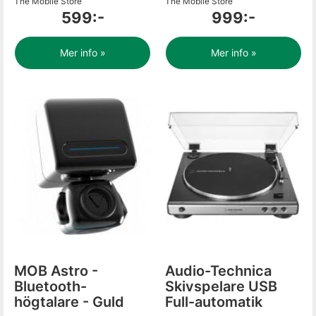
The Mobile Store
The Mobile Store
599:-
999:-
Mer info »
Mer info »
MOB Astro -
Audio-Technica
Bluetooth-
Skivspelare USB
högtalare - Guld
Full-automatik