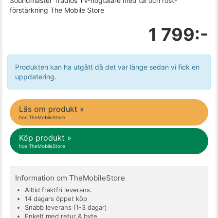
Soundmaster Trådlös TV-högtalare med tal och röst-
förstärkning The Mobile Store
1 799:-
Produkten kan ha utgått då det var länge sedan vi fick en
uppdatering.
Läs om produkt »
hos TheMobileStore
Köp produkt »
hos TheMobileStore
Information om TheMobileStore
Alltid fraktfri leverans.
14 dagars öppet köp
Snabb leverans (1-3 dagar)
Enkelt med retur & byte