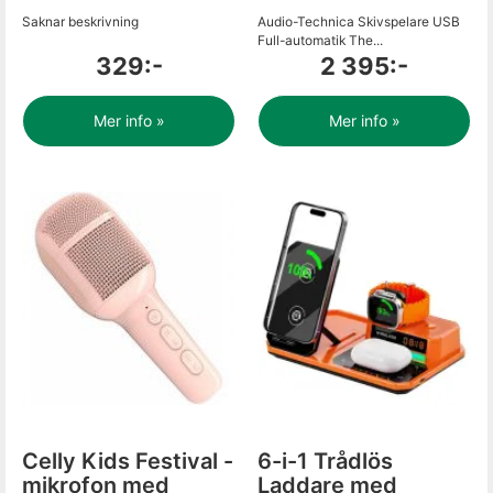
Saknar beskrivning
Audio-Technica Skivspelare USB
Full-automatik The...
329:-
2 395:-
Mer info »
Mer info »
Celly Kids Festival -
6-i-1 Trådlös
mikrofon med
Laddare med