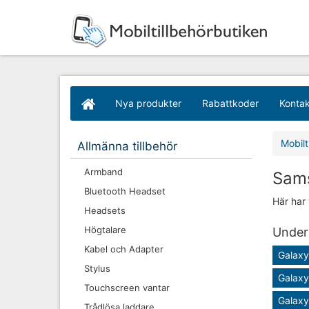
Nya produkter
Rabattkoder
Kontak
Mobilt
Allmänna tillbehör
Armband
Sam
Bluetooth Headset
Här har
Headsets
Högtalare
Underk
Kabel och Adapter
Galaxy
Stylus
Galaxy
Touchscreen vantar
Galaxy
Trådlösa laddare