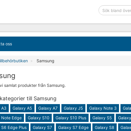
ta oss
illbehörbutiken
Samsung
sung
 vi samlat produkter från Samsung.
ategorier till Samsung
 A3
Galaxy A5
Galaxy A7
Galaxy J5
Galaxy Note 3
Gal
 Note Edge
Galaxy S10
Galaxy S10 Plus
Galaxy S5
Galaxy
 S6 Edge Plus
Galaxy S7
Galaxy S7 Edge
Galaxy S8
Galax